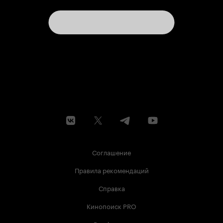
Соглашение
Правила рекомендаций
Справка
Кинопоиск PRO