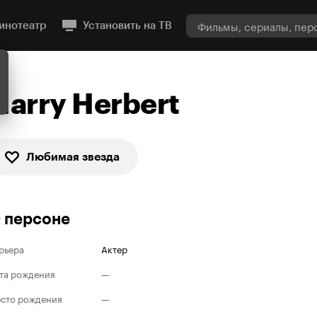
инотеатр
Установить на ТВ
Harry Herbert
Любимая звезда
 персоне
рьера
Актер
та рождения
—
сто рождения
—