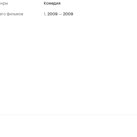
анры
комедия
его фильмов
1
,
2009
—
2009