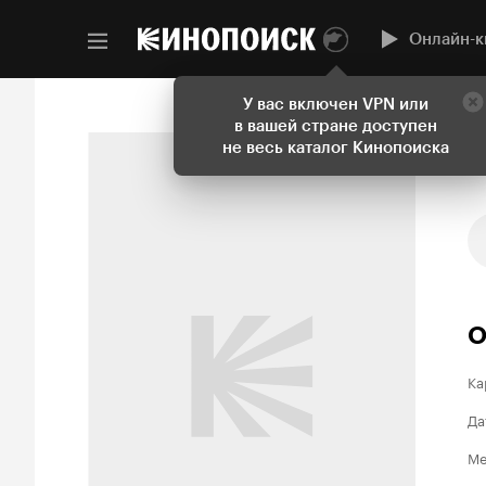
Онлайн-к
У вас включен VPN или
в вашей стране доступен
не весь каталог Кинопоиска
О
Ка
Да
Ме