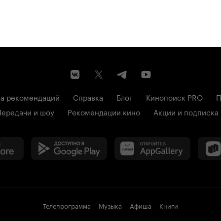
а рекомендаций
Справка
Блог
Кинопоиск PRO
П
Передачи и шоу
Рекомендации кино
Акции и подписка
Телепрограмма
Музыка
Афиша
Книги