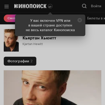
Войти
Онлайн-кинотеатр
Билеты в 
Смотреть кино
У вас включен VPN или
в вашей стране доступен
не весь каталог Кинопоиска
Кьяртан Хьюитт
Kjartan Hewitt
Фотографии
2