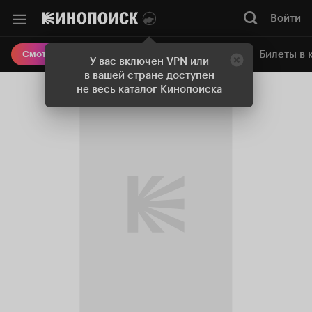
Войти
Онлайн-кинотеатр
Билеты в 
Смотреть кино
У вас включен VPN или
в вашей стране доступен
не весь каталог Кинопоиска