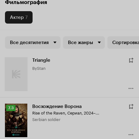
Фильмография
Актер
7
Все десятилетия
Все жанры
Сортировка
Triangle
ByStan
Восхождение Ворона
Рейтинг
7.3
Rise of the Raven
,
Сериал, 2024–...
Кинопоиска
Serbian soldier
7.3