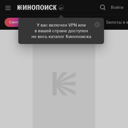
Войти
Онлайн-кинотеатр
Билеты в 
Смотреть кино
У вас включен VPN или
в вашей стране доступен
не весь каталог Кинопоиска