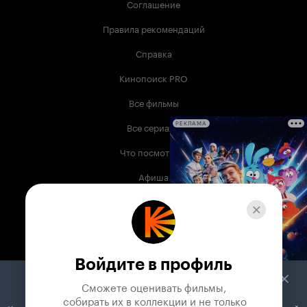
Соглашение
Правила рекомендаций
Справка
Кинопоиск PRO
Все фильмы
Все сериалы
РЕКЛАМА
Что посмотреть
Афиша
Музыка
Телепрограмма
Книги
Войдите в профиль
Служба поддержки
Сможете оценивать фильмы,

 собирать их в коллекции и не только