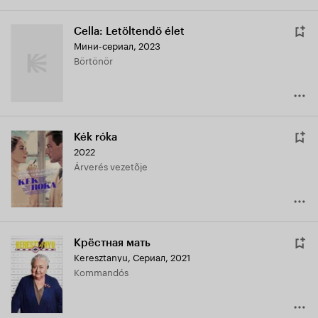
Cella: Letöltendö élet
Мини-сериал, 2023
Börtönör
Kék róka
2022
Árverés vezetõje
Крёстная мать
Keresztanyu
,
Сериал, 2021
Kommandós