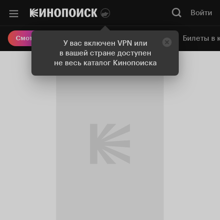
Войти
Онлайн-кинотеатр
Билеты в 
Смотреть кино
У вас включен VPN или
в вашей стране доступен
не весь каталог Кинопоиска