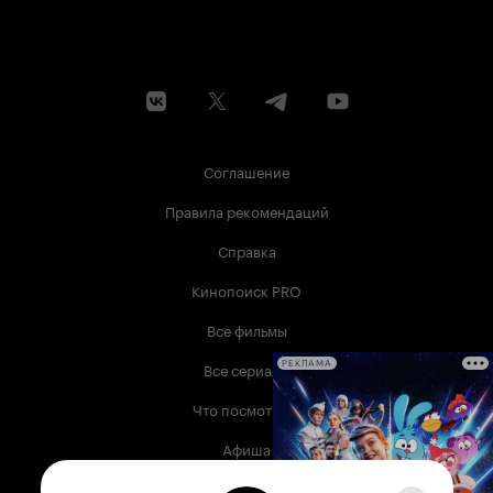
Соглашение
Правила рекомендаций
Справка
Кинопоиск PRO
Все фильмы
Все сериалы
РЕКЛАМА
Что посмотреть
Афиша
Музыка