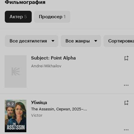
Фильмография
Актер
5
Продюсер
1
Все десятилетия
Все жанры
Сортировка
Subject: Point Alpha
Andrei Mikhailov
Убийца
Рейтинг
6.2
The Assassin
,
Сериал, 2025–...
Кинопоиска
Victor
6.2