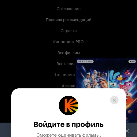
Соглашение
Правила рекомендаций
Справка
Кинопоиск PRO
Все фильмы
Все сериалы
РЕКЛАМА
Что посмотреть
Афиша
Музыка
Телепрограмма
Книги
Войдите в профиль
Служба поддержки
Сможете оценивать фильмы,
