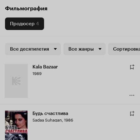
Фильмография
Продюсер
4
Все десятилетия
Все жанры
Сортировка
Kala Bazaar
1989
Будь счастлива
Sadaa Suhagan
,
1986