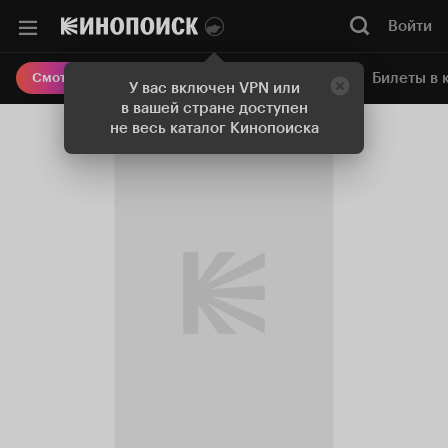
Войти
Онлайн-кинотеатр
Билеты в 
Смотреть кино
У вас включен VPN или
в вашей стране доступен
не весь каталог Кинопоиска