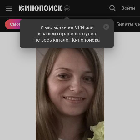
Войти
Онлайн-кинотеатр
Билеты в 
Смотреть кино
У вас включен VPN или
в вашей стране доступен
не весь каталог Кинопоиска