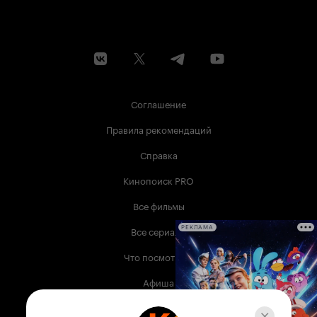
Соглашение
Правила рекомендаций
Справка
Кинопоиск PRO
Все фильмы
Все сериалы
РЕКЛАМА
Что посмотреть
Афиша
Музыка