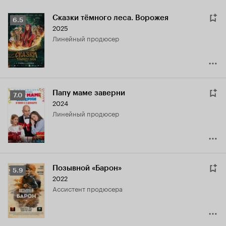
Сказки тёмного леса. Ворожея
Рейтинг
6.5
2025
Кинопоиска
линейный продюсер
6.5
Папу маме заверни
Рейтинг
7.0
2024
Кинопоиска
линейный продюсер
7.0
Позывной «Барон»
Рейтинг
5.9
2022
Кинопоиска
ассистент продюсера
5.9