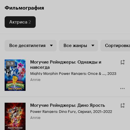
Фильмография
Актриса
2
Все десятилетия
Все жанры
Сортировка
Могучие Рейнджеры: Однажды и
Рейтинг
5.9
навсегда
Кинопоиска
Mighty Morphin Power Rangers: Once & Always
,
2023
5.9
Annie
Могучие Рейнджеры: Дино Ярость
Power Rangers: Dino Fury
,
Сериал, 2021–2022
Annie