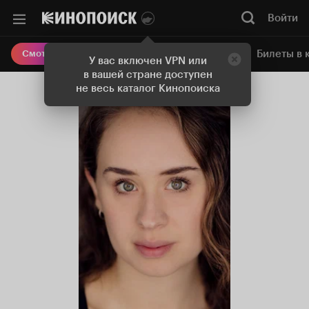
Войти
Онлайн-кинотеатр
Билеты в 
Смотреть кино
У вас включен VPN или
в вашей стране доступен
не весь каталог Кинопоиска