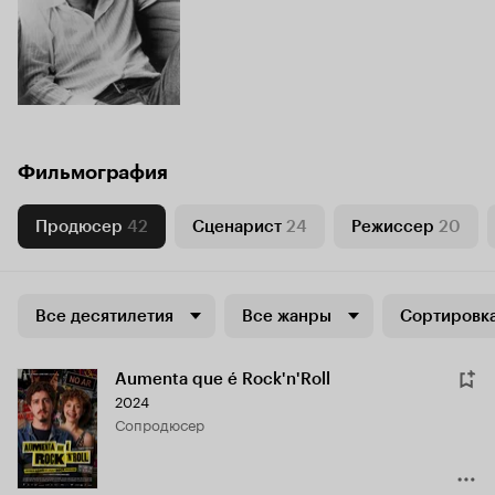
Фильмография
Продюсер
42
Сценарист
24
Режиссер
20
Все десятилетия
Все жанры
Сортировка
Aumenta que é Rock'n'Roll
2024
сопродюсер