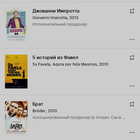
Джованни Импротта
Giovanni Improtta
,
2013
исполнительный продюсер
5 историй из Фавел
5x Favela, Agora por Nós Mesmos
,
2010
Брат
Bróder
,
2010
ассоциированный продюсер (в титрах: Cacá Diegues)