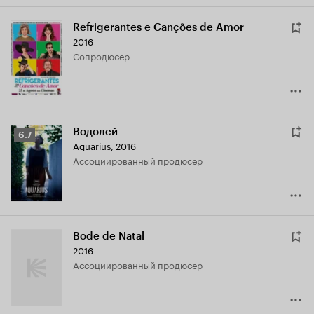
Refrigerantes e Canções de Amor
2016
сопродюсер
Водолей
Рейтинг
6.7
Aquarius
,
2016
Кинопоиска
ассоциированный продюсер
6.7
Bode de Natal
2016
ассоциированный продюсер