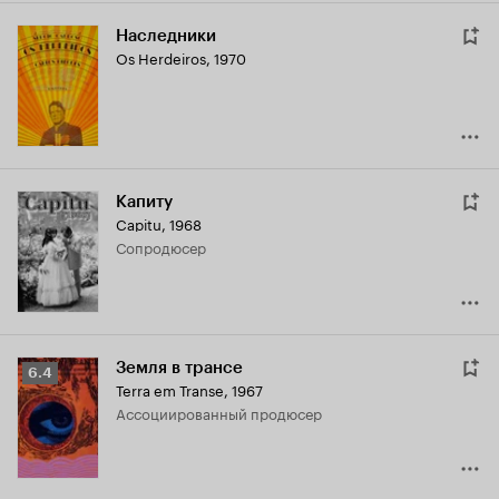
Наследники
Os Herdeiros
,
1970
Капиту
Capitu
,
1968
сопродюсер
Земля в трансе
Рейтинг
6.4
Terra em Transe
,
1967
Кинопоиска
ассоциированный продюсер
6.4