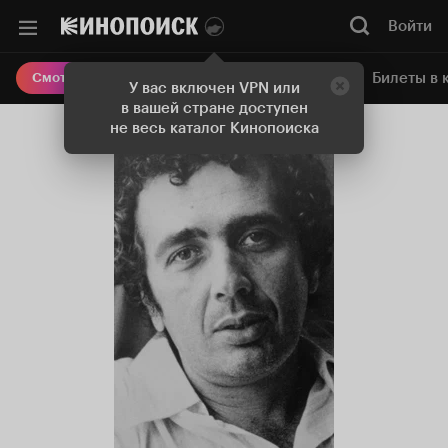
Войти
Онлайн-кинотеатр
Билеты в 
Смотреть кино
У вас включен VPN или
в вашей стране доступен
не весь каталог Кинопоиска