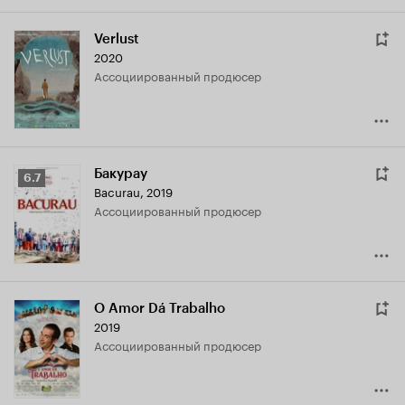
Verlust
2020
ассоциированный продюсер
Бакурау
Рейтинг
6.7
Bacurau
,
2019
Кинопоиска
ассоциированный продюсер
6.7
O Amor Dá Trabalho
2019
ассоциированный продюсер