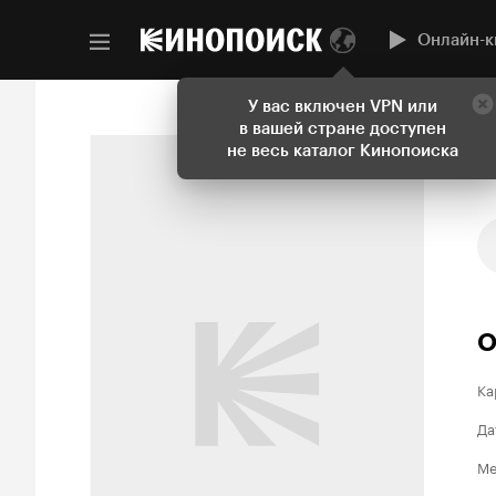
Онлайн-к
У вас включен VPN или
в вашей стране доступен
не весь каталог Кинопоиска
О
Ка
Да
Ме