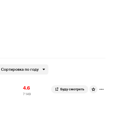
Сортировка по году
Рейтинг
7
4.6
Буду смотреть
7 149
Кинопоиска
149
4.6
оценок