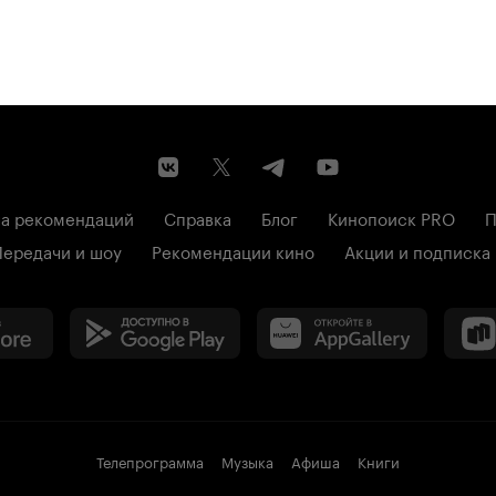
а рекомендаций
Справка
Блог
Кинопоиск PRO
П
Передачи и шоу
Рекомендации кино
Акции и подписка
Телепрограмма
Музыка
Афиша
Книги