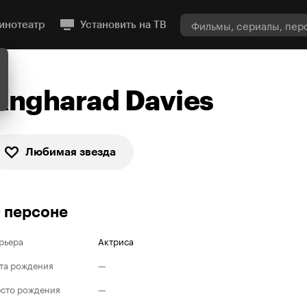
инотеатр
Установить на ТВ
Angharad Davies
Любимая звезда
 персоне
рьера
Актриса
та рождения
—
сто рождения
—