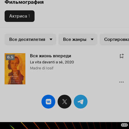
Фильмография
Актриса
1
Все десятилетия
Все жанры
Сортировка
Вся жизнь впереди
Рейтинг
6.5
La vita davanti a sé
,
2020
Кинопоиска
Madre di Iosif
6.5