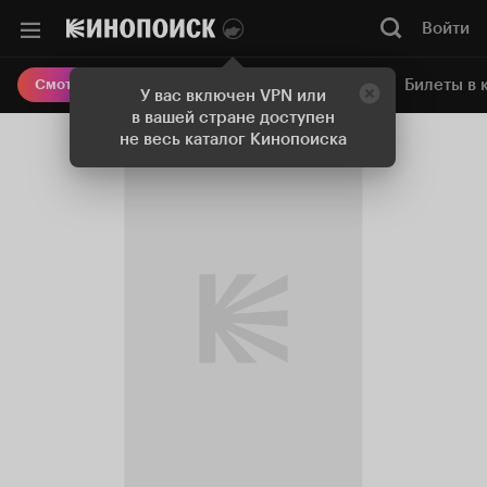
Войти
Онлайн-кинотеатр
Билеты в 
Смотреть кино
У вас включен VPN или
в вашей стране доступен
не весь каталог Кинопоиска