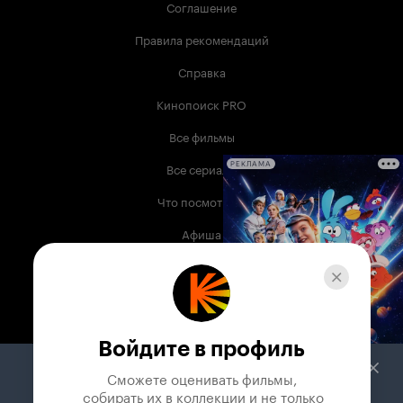
Соглашение
Правила рекомендаций
Справка
Кинопоиск PRO
Все фильмы
Все сериалы
РЕКЛАМА
Что посмотреть
Афиша
Музыка
Телепрограмма
Книги
Войдите в профиль
Служба поддержки
Сможете оценивать фильмы,

 собирать их в коллекции и не только