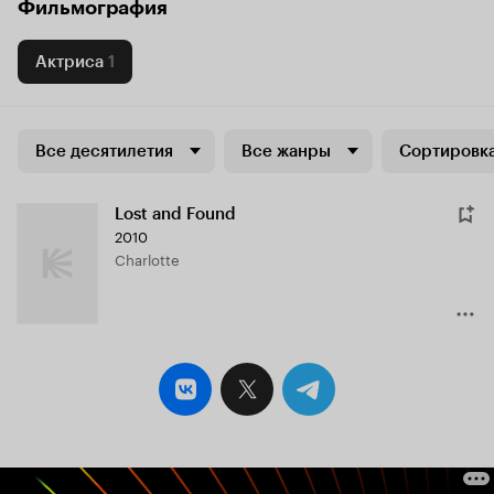
Фильмография
Актриса
1
Все десятилетия
Все жанры
Сортировка
Lost and Found
2010
Charlotte