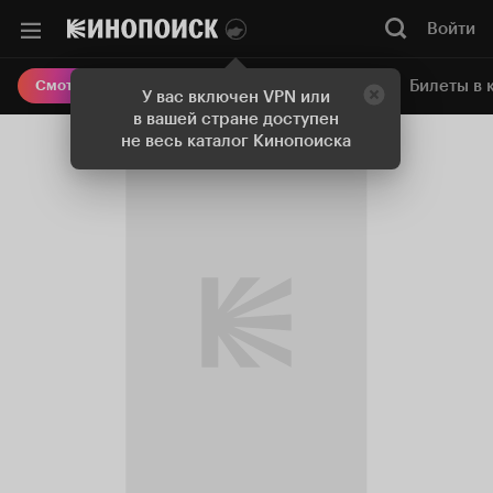
Войти
Онлайн-кинотеатр
Билеты в 
Смотреть кино
У вас включен VPN или
в вашей стране доступен
не весь каталог Кинопоиска