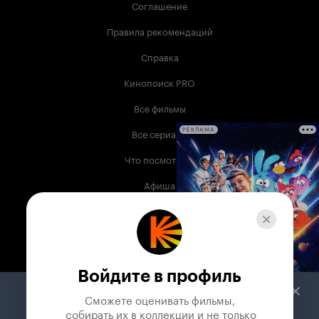
Соглашение
Правила рекомендаций
Справка
Кинопоиск PRO
Все фильмы
Все сериалы
РЕКЛАМА
Что посмотреть
Афиша
Музыка
Телепрограмма
Книги
Войдите в профиль
Служба поддержки
Сможете оценивать фильмы,

 собирать их в коллекции и не только