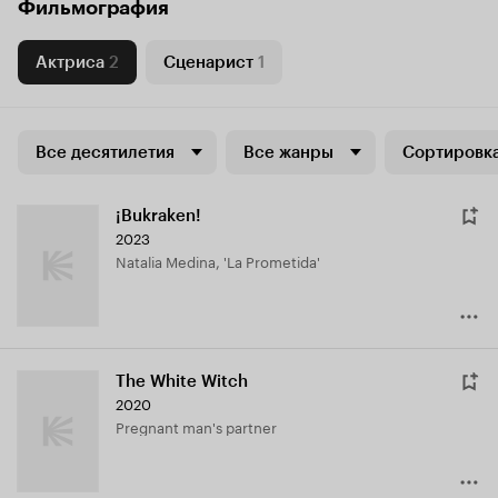
Фильмография
Актриса
2
Сценарист
1
Все десятилетия
Все жанры
Сортировка
¡Bukraken!
2023
Natalia Medina, 'La Prometida'
The White Witch
2020
Pregnant man's partner