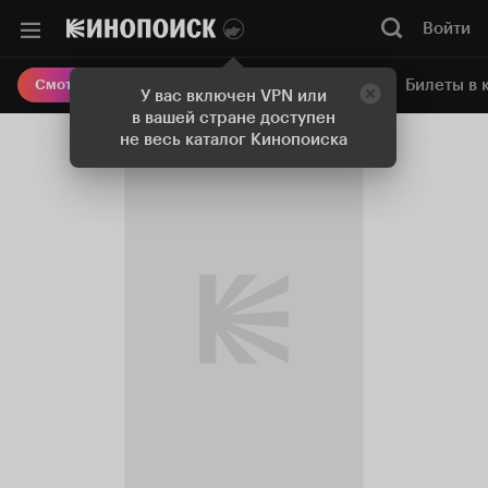
Войти
Онлайн-кинотеатр
Билеты в 
Смотреть кино
У вас включен VPN или
в вашей стране доступен
не весь каталог Кинопоиска