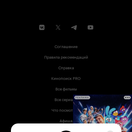
Соглашение
Правила рекомендаций
Справка
Кинопоиск PRO
Все фильмы
Все сериалы
РЕКЛАМА
Что посмотреть
Афиша
Музыка