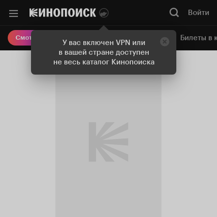
Войти
Онлайн-кинотеатр
Билеты в 
Смотреть кино
У вас включен VPN или
в вашей стране доступен
не весь каталог Кинопоиска