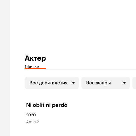
Актер
1 фильм
Все десятилетия
Все жанры
Ni oblit ni perdó
2020
Amic 2