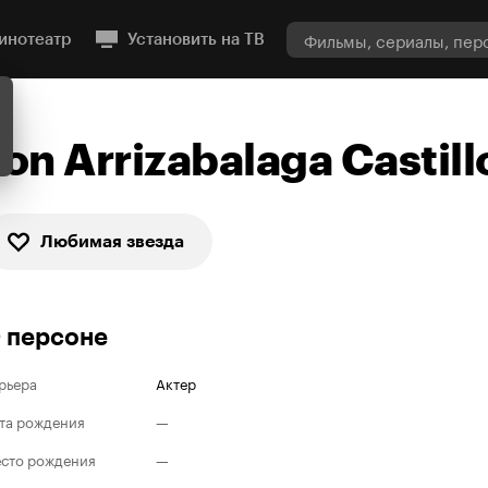
инотеатр
Установить на ТВ
Jon Arrizabalaga Castill
Любимая звезда
 персоне
рьера
Актер
та рождения
—
сто рождения
—