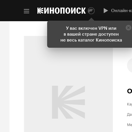
Онлайн-к
У вас включен VPN или
в вашей стране доступен
не весь каталог Кинопоиска
О
Ка
Да
Ме