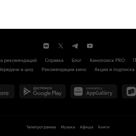
а рекомендаций
Справка
Блог
Кинопоиск PRO
П
Передачи и шоу
Рекомендации кино
Акции и подписка
Телепрограмма
Музыка
Афиша
Книги