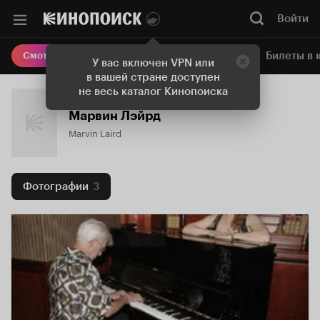
Войти
Онлайн-кинотеатр
Билеты в 
Смотреть кино
У вас включен VPN или
в вашей стране доступен
не весь каталог Кинопоиска
Марвин Лэйрд
Marvin Laird
Фотографии
3