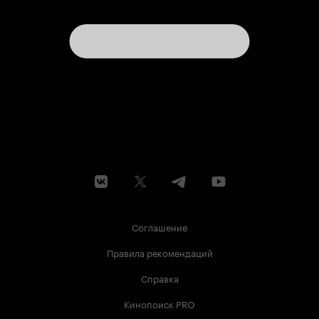
Соглашение
Правила рекомендаций
Справка
Кинопоиск PRO