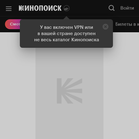
Войти
Онлайн-кинотеатр
Билеты в 
Смотреть кино
У вас включен VPN или
в вашей стране доступен
не весь каталог Кинопоиска