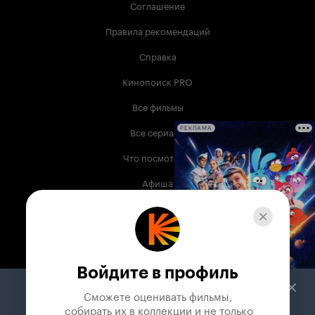
Соглашение
Правила рекомендаций
Справка
Кинопоиск PRO
Все фильмы
Все сериалы
РЕКЛАМА
Что посмотреть
Афиша
Музыка
Телепрограмма
Книги
Войдите в профиль
Служба поддержки
Сможете оценивать фильмы,

 собирать их в коллекции и не только