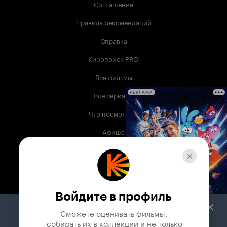
Соглашение
Правила рекомендаций
Справка
Кинопоиск PRO
Все фильмы
Все сериалы
РЕКЛАМА
Что посмотреть
Афиша
Музыка
Телепрограмма
Книги
Войдите в профиль
Служба поддержки
Сможете оценивать фильмы,

 собирать их в коллекции и не только