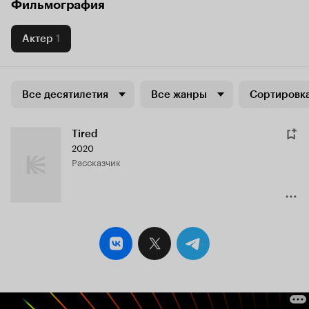
Фильмография
Актер
1
Все десятилетия
Все жанры
Сортировка
Tired
2020
рассказчик