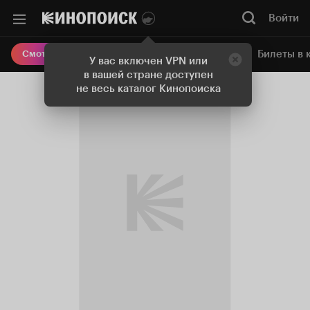
Войти
Онлайн-кинотеатр
Билеты в 
Смотреть кино
У вас включен VPN или
в вашей стране доступен
не весь каталог Кинопоиска