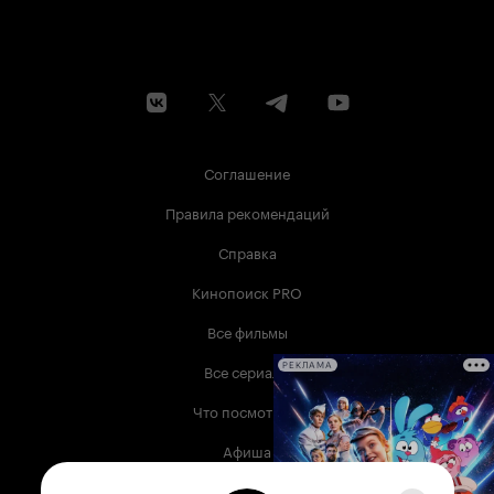
Соглашение
Правила рекомендаций
Справка
Кинопоиск PRO
Все фильмы
Все сериалы
РЕКЛАМА
Что посмотреть
Афиша
Музыка