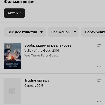
Фильмография
Актер
2
Все десятилетия
Все жанры
Сортировка
Воображаемая реальность
Рейтинг
5.1
Valley of the Gods
,
2019
Кинопоиска
Wes Tauros Party Guest
5.1
Trudne sprawy
Сериал, 2011