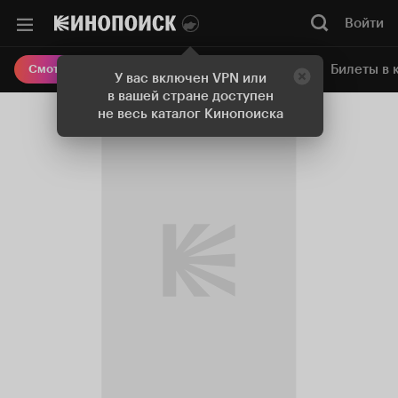
Войти
Онлайн-кинотеатр
Билеты в 
Смотреть кино
У вас включен VPN или
в вашей стране доступен
не весь каталог Кинопоиска