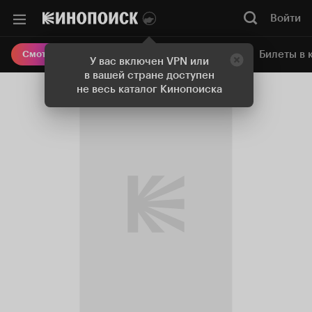
Войти
Онлайн-кинотеатр
Билеты в 
Смотреть кино
У вас включен VPN или
в вашей стране доступен
не весь каталог Кинопоиска