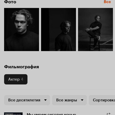
Фото
Все
Фильмография
Актер
4
Все десятилетия
Все жанры
Сортировка
Мы умрем сегодня ночью