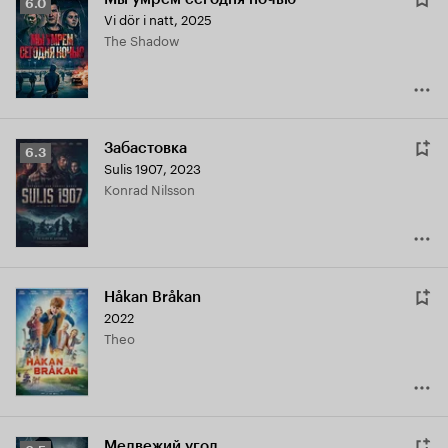
Рейтинг
6.0
Vi dör i natt
,
2025
Кинопоиска
The Shadow
6.0
Забастовка
Рейтинг
6.3
Sulis 1907
,
2023
Кинопоиска
Konrad Nilsson
6.3
Håkan Bråkan
2022
Theo
Медвежий угол