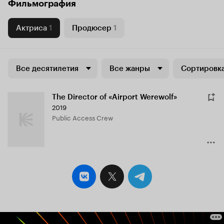
Фильмография
Актриса
1
Продюсер
1
Все десятилетия
Все жанры
Сортировка
The Director of «Airport Werewolf»
2019
Public Access Crew