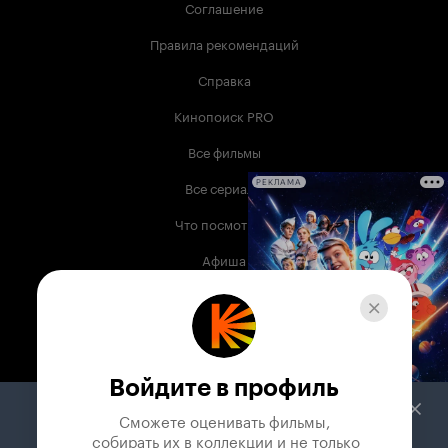
Соглашение
Правила рекомендаций
Справка
Кинопоиск PRO
Все фильмы
Все сериалы
РЕКЛАМА
Что посмотреть
Афиша
Музыка
Телепрограмма
Книги
Войдите в профиль
Служба поддержки
Сможете оценивать фильмы,

 собирать их в коллекции и не только