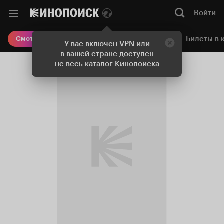
Войти
Онлайн-кинотеатр
Билеты в 
Смотреть кино
У вас включен VPN или
в вашей стране доступен
не весь каталог Кинопоиска