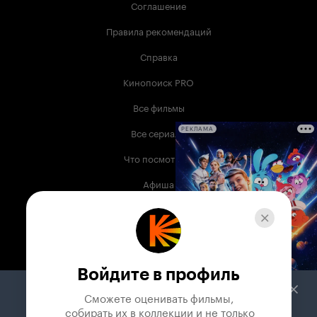
Соглашение
Правила рекомендаций
Справка
Кинопоиск PRO
Все фильмы
Все сериалы
РЕКЛАМА
Что посмотреть
Афиша
Музыка
Телепрограмма
Книги
Войдите в профиль
Служба поддержки
Сможете оценивать фильмы,

 собирать их в коллекции и не только