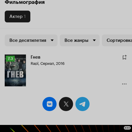
Фильмография
Актер
1
Все десятилетия
Все жанры
Сортировка
Гнев
Рейтинг
7.3
Rapl
,
Сериал, 2016
Кинопоиска
7.3