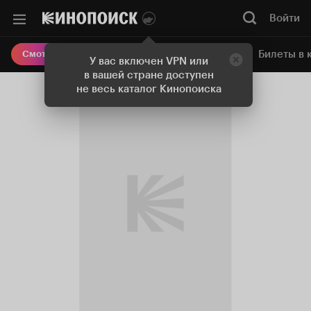
Войти
Онлайн-кинотеатр
Билеты в 
Смотреть кино
У вас включен VPN или
в вашей стране доступен
не весь каталог Кинопоиска