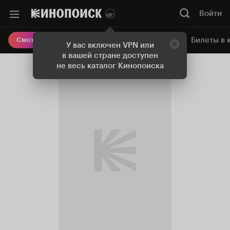
Войти
Онлайн-кинотеатр
Билеты в 
Смотреть кино
У вас включен VPN или
в вашей стране доступен
не весь каталог Кинопоиска