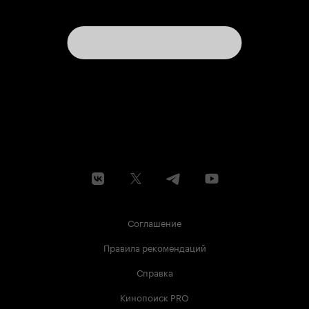
Соглашение
Правила рекомендаций
Справка
Кинопоиск PRO