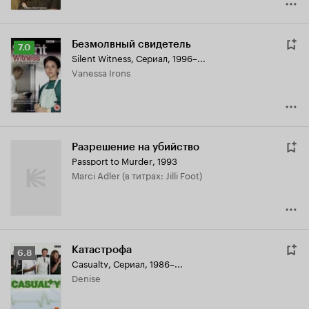
Безмолвный свидетель
Рейтинг
7.0
Silent Witness
,
Сериал, 1996–...
Кинопоиска
Vanessa Irons
7.0
Разрешение на убийство
Passport to Murder
,
1993
Marci Adler (в титрах: Jilli Foot)
Катастрофа
Рейтинг
6.8
Casualty
,
Сериал, 1986–...
Кинопоиска
Denise
6.8