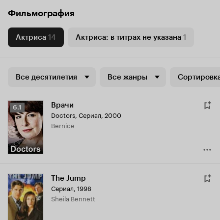
Фильмография
Актриса
14
Актриса: в титрах не указана
1
Все десятилетия
Все жанры
Сортировка
Врачи
Рейтинг
6.1
Doctors
,
Сериал, 2000
Кинопоиска
Bernice
6.1
The Jump
Сериал, 1998
Sheila Bennett