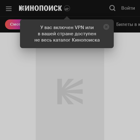
Войти
Онлайн-кинотеатр
Билеты в 
Смотреть кино
У вас включен VPN или
в вашей стране доступен
не весь каталог Кинопоиска