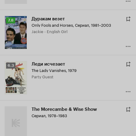
Дуракам везет
Рейтинг
7.8
Only Fools and Horses
,
Сериал, 1981–2003
Кинопоиска
Jackie - English Girl
7.8
Леди исчезает
Рейтинг
6.3
The Lady Vanishes
,
1979
Кинопоиска
Party Guest
6.3
The Morecambe & Wise Show
Сериал, 1978–1983