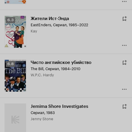
Жители Ист-Энда
Рейтинг
6.3
EastEnders
,
Сериал, 1985–2022
Кинопоиска
Kay
6.3
Чисто английское убийство
Рейтинг
6.8
The Bill
,
Сериал, 1984–2010
Кинопоиска
W.P.C. Hardy
6.8
Jemima Shore Investigates
Сериал, 1983
Jenny Stone