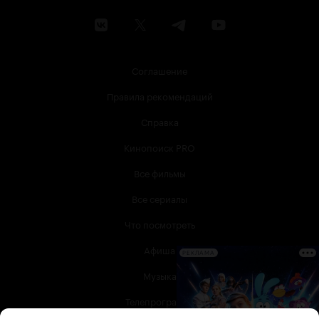
Соглашение
Правила рекомендаций
Справка
Кинопоиск PRO
Все фильмы
Все сериалы
Что посмотреть
Афиша
РЕКЛАМА
Музыка
Телепрограмма