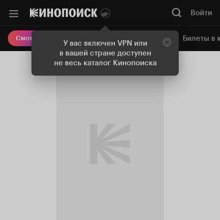
Войти
Онлайн-кинотеатр
Билеты в 
Смотреть кино
У вас включен VPN или
в вашей стране доступен
не весь каталог Кинопоиска