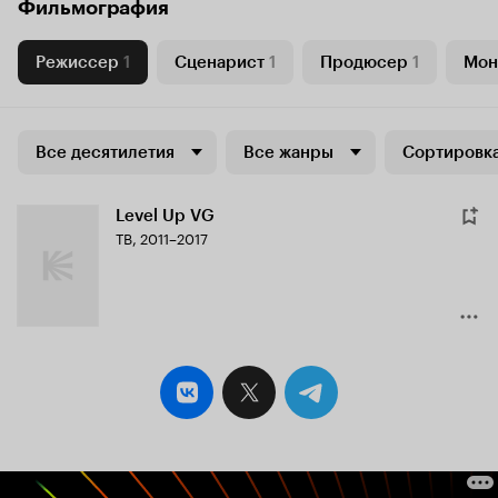
Фильмография
Режиссер
1
Сценарист
1
Продюсер
1
Мон
Все десятилетия
Все жанры
Сортировка
Level Up VG
ТВ, 2011–2017