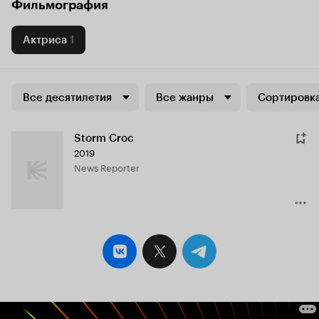
Фильмография
Актриса
1
Все десятилетия
Все жанры
Сортировка
Storm Croc
2019
News Reporter