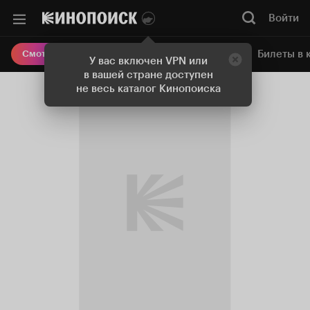
Войти
Онлайн-кинотеатр
Билеты в 
Смотреть кино
У вас включен VPN или
в вашей стране доступен
не весь каталог Кинопоиска