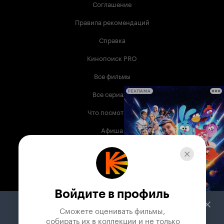
Соглашение
Правила рекомендаций
Справка
Кинопоиск PRO
Все фильмы
Все сериалы
РЕКЛАМА
Что посмотреть
Афиша
Музыка
Телепрограмма
Книги
Войдите в профиль
Служба поддержки
Сможете оценивать фильмы,

 собирать их в коллекции и не только