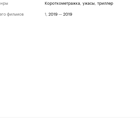
анры
короткометражка
,
ужасы
,
триллер
его фильмов
1
,
2019
—
2019