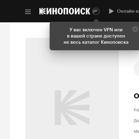
Онлайн-к
У вас включен VPN или
в вашей стране доступен
не весь каталог Кинопоиска
О
Ка
Да
Ме