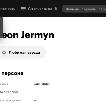
инотеатр
Установить на ТВ
Leon Jermyn
Любимая звезда
 персоне
рьера
Сценарист
та рождения
—
сто рождения
—