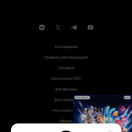
Соглашение
Правила рекомендаций
Справка
Кинопоиск PRO
Все фильмы
Все сериалы
РЕКЛАМА
Что посмотреть
Афиша
Музыка