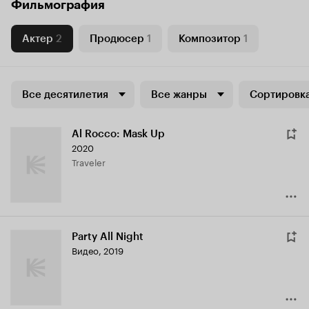
Фильмография
Актер
2
Продюсер
1
Композитор
1
Все десятилетия
Все жанры
Сортировка
Al Rocco: Mask Up
2020
Traveler
Party All Night
Видео, 2019