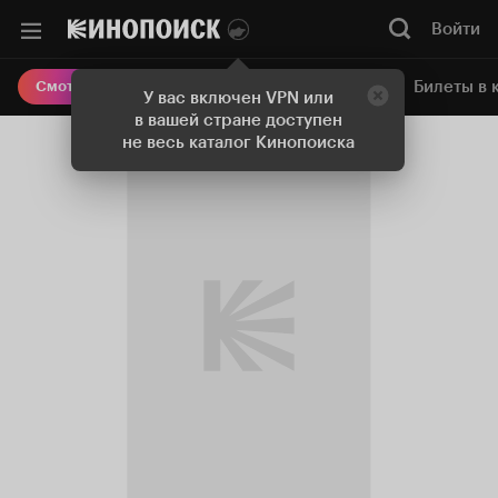
Войти
Онлайн-кинотеатр
Билеты в 
Смотреть кино
У вас включен VPN или
в вашей стране доступен
не весь каталог Кинопоиска