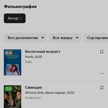
Фильмография
Актер
3
Все десятилетия
Все жанры
Сортировка
Беспечный возраст
Рейтинг
6.4
Pools
,
2025
Кинопоиска
Dale
6.4
Сияющие
Рейтинг
7.2
Shining Girls
,
Мини-сериал, 2022
Кинопоиска
Pedestrian
7.2