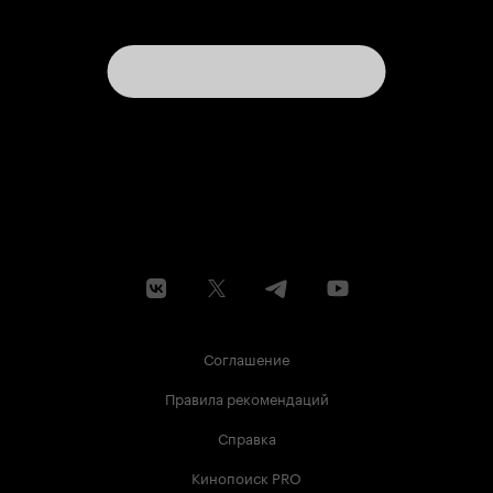
Соглашение
Правила рекомендаций
Справка
Кинопоиск PRO