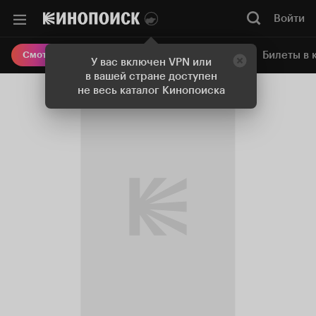
Войти
Онлайн-кинотеатр
Билеты в 
Смотреть кино
У вас включен VPN или
в вашей стране доступен
не весь каталог Кинопоиска