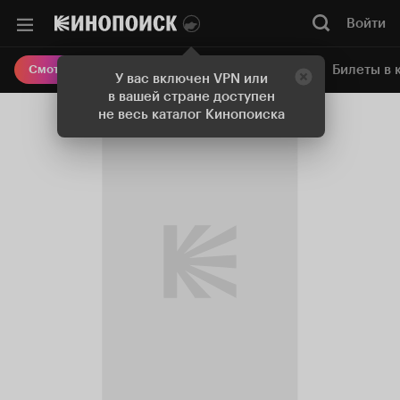
Войти
Онлайн-кинотеатр
Билеты в 
Смотреть кино
У вас включен VPN или
в вашей стране доступен
не весь каталог Кинопоиска