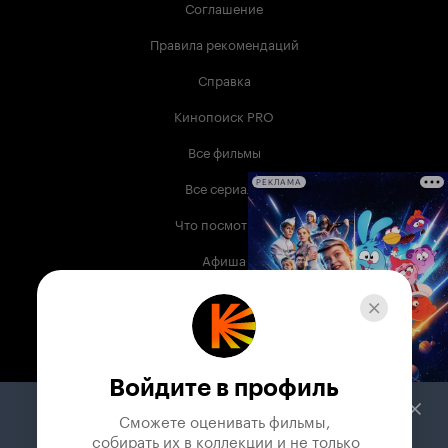
Соглашение
Правила рекомендаций
Справка
Кинопоиск PRO
Все фильмы
Все сериалы
РЕКЛАМА
Что посмотреть
Афиша
Музыка
Телепрограмма
Книги
Войдите в профиль
Служба поддержки
Сможете оценивать фильмы,

 собирать их в коллекции и не только