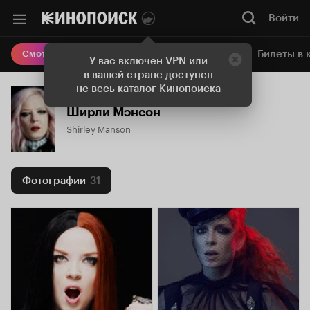
Войти
Онлайн-кинотеатр
Билеты в 
Смотреть кино
У вас включен VPN или
в вашей стране доступен
не весь каталог Кинопоиска
Ширли Мэнсон
Shirley Manson
Фотографии
31