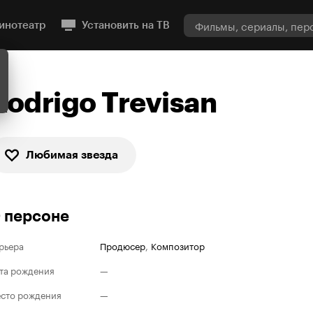
инотеатр
Установить на ТВ
Rodrigo Trevisan
Любимая звезда
 персоне
рьера
Продюсер
,
Композитор
та рождения
—
сто рождения
—