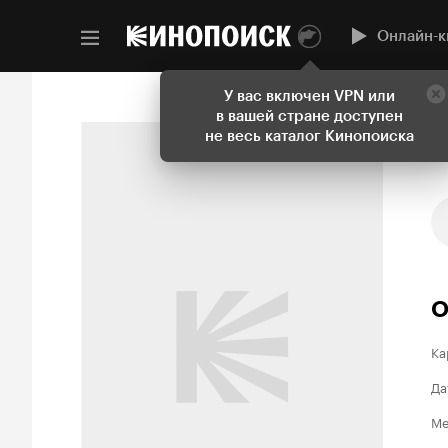
Онлайн-к
У вас включен VPN или
в вашей стране доступен
не весь каталог Кинопоиска
О
Ка
Да
Ме