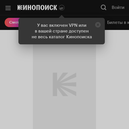
Войти
Онлайн-кинотеатр
Билеты в 
Смотреть кино
У вас включен VPN или
в вашей стране доступен
не весь каталог Кинопоиска