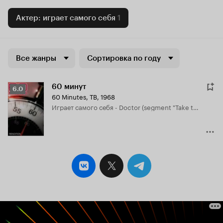
Актер: играет самого себя
1
Все жанры
Сортировка по году
60 минут
Рейтинг
6.0
60 Minutes
,
ТВ, 1968
Кинопоиска
играет самого себя - Doctor (segment "Take the Money and Run")
6.0