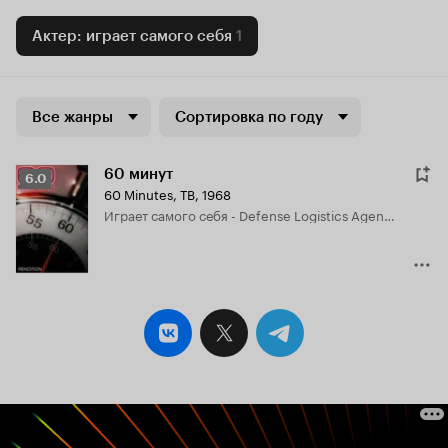
Актер: играет самого себя
1
Все жанры
Сортировка по году
60 минут
Рейтинг
6.0
60 Minutes
,
ТВ, 1968
Кинопоиска
играет самого себя - Defense Logistics Agency (segment "The World's Biggest Shopping Spree")
6.0