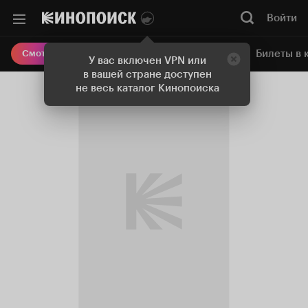
Войти
Онлайн-кинотеатр
Билеты в 
Смотреть кино
У вас включен VPN или
в вашей стране доступен
не весь каталог Кинопоиска