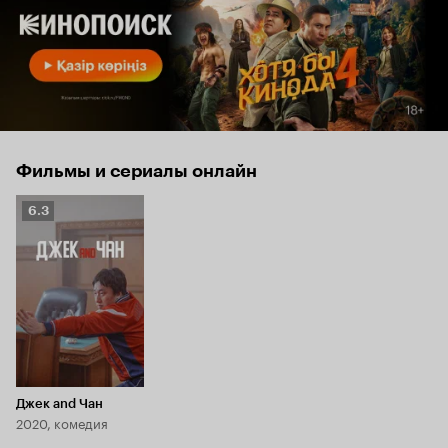
Фильмы и сериалы онлайн
Рейтинг
6.3
Кинопоиска
6.3
Джек and Чан
2020, комедия