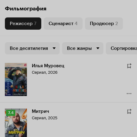
Фильмография
Режиссер
7
Сценарист
4
Продюсер
2
Все десятилетия
Все жанры
Сортировка
Илья Муровец
Сериал, 2026
Митрич
Рейтинг
7.4
Сериал, 2025
Кинопоиска
7.4