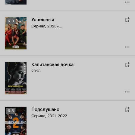
Успешный
Рейтинг
6.9
Сериал, 2023–...
Кинопоиска
6.9
Капитанская дочка
2023
Подслушано
Рейтинг
6.5
Сериал, 2021–2022
Кинопоиска
6.5