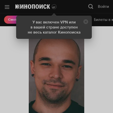
Войти
Онлайн-кинотеатр
Билеты в 
Смотреть кино
У вас включен VPN или
в вашей стране доступен
не весь каталог Кинопоиска