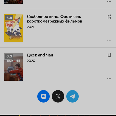
Свободное кино. Фестиваль
Рейтинг
6.8
короткометражных фильмов
Кинопоиска
2021
6.8
Джек and Чан
Рейтинг
6.3
2020
Кинопоиска
6.3