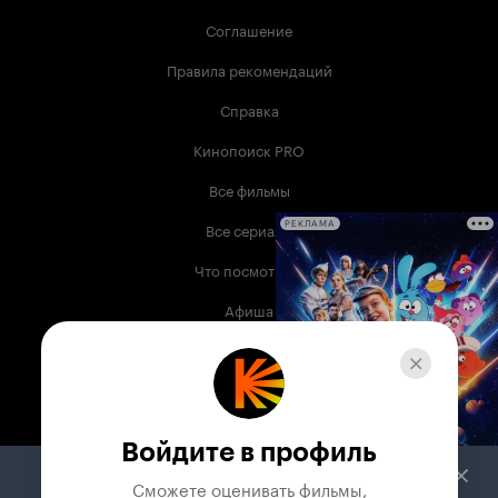
Соглашение
Правила рекомендаций
Справка
Кинопоиск PRO
Все фильмы
Все сериалы
РЕКЛАМА
Что посмотреть
Афиша
Музыка
Телепрограмма
Книги
Войдите в профиль
Служба поддержки
Сможете оценивать фильмы,
