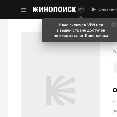
Онлайн-к
У вас включен VPN или
в вашей стране доступен
не весь каталог Кинопоиска
Y
О
Ка
Да