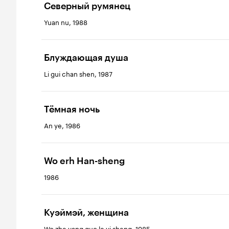
Северный румянец
Yuan nu, 1988
Блуждающая душа
Li gui chan shen, 1987
Тёмная ночь
An ye, 1986
Wo erh Han-sheng
1986
Куэймэй, женщина
Wo zhe yang guo le yi sheng, 1985