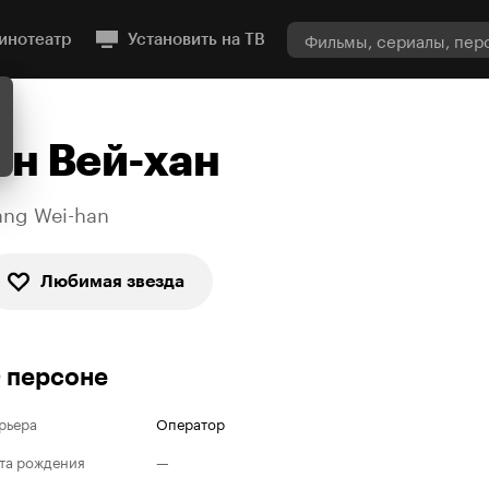
инотеатр
Установить на ТВ
Ян Вей-хан
ang Wei-han
Любимая звезда
 персоне
рьера
Оператор
та рождения
—