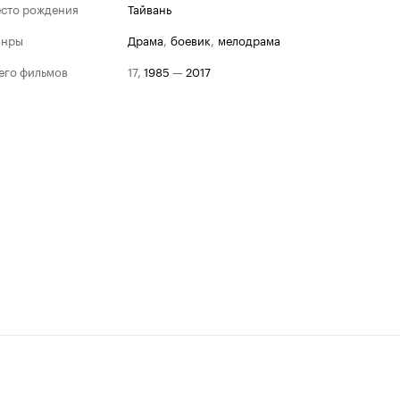
сто рождения
Тайвань
анры
драма
,
боевик
,
мелодрама
его фильмов
17
,
1985
—
2017