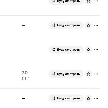
—
Буду смотреть
—
Буду смотреть
—
Буду смотреть
Рейтинг
3
7.0
Буду смотреть
3 314
Кинопоиска
314
7.0
оценок
—
Буду смотреть