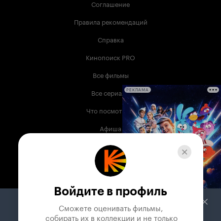
Соглашение
Правила рекомендаций
Справка
Кинопоиск PRO
Все фильмы
Все сериалы
РЕКЛАМА
Что посмотреть
Афиша
Музыка
Телепрограмма
Книги
Войдите в профиль
Служба поддержки
Сможете оценивать фильмы,

 собирать их в коллекции и не только