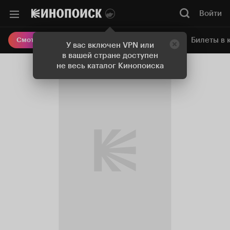
Войти
Онлайн-кинотеатр
Билеты в 
Смотреть кино
У вас включен VPN или
в вашей стране доступен
не весь каталог Кинопоиска