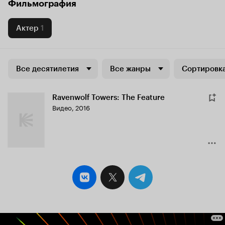
Фильмография
Актер
1
Все десятилетия
Все жанры
Сортировка
Ravenwolf Towers: The Feature
Видео, 2016