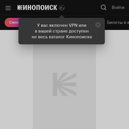
Войти
Онлайн-кинотеатр
Билеты в 
Смотреть кино
У вас включен VPN или
в вашей стране доступен
не весь каталог Кинопоиска