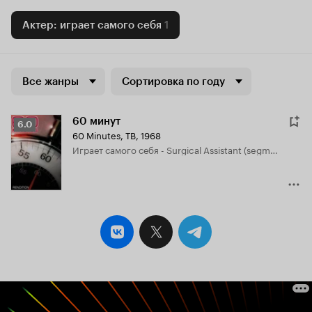
Актер: играет самого себя
1
Все жанры
Сортировка по году
60 минут
Рейтинг
6.0
60 Minutes
,
ТВ, 1968
Кинопоиска
играет самого себя - Surgical Assistant (segment "Unmasked")
6.0