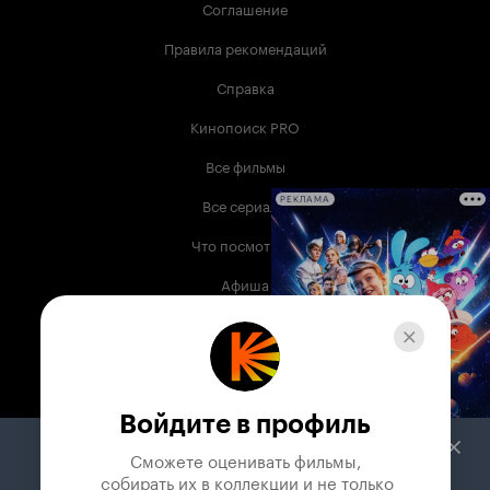
Соглашение
Правила рекомендаций
Справка
Кинопоиск PRO
Все фильмы
Все сериалы
РЕКЛАМА
Что посмотреть
Афиша
Музыка
Телепрограмма
Книги
Войдите в профиль
Служба поддержки
Сможете оценивать фильмы,

 собирать их в коллекции и не только