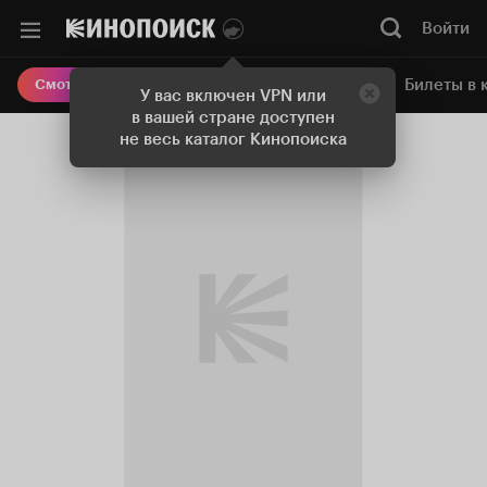
Войти
Онлайн-кинотеатр
Билеты в 
Смотреть кино
У вас включен VPN или
в вашей стране доступен
не весь каталог Кинопоиска