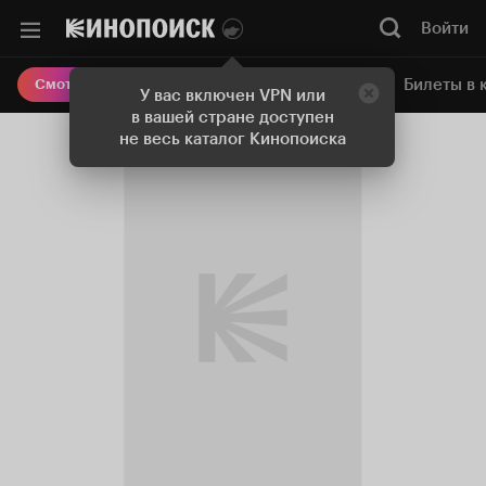
Войти
Онлайн-кинотеатр
Билеты в 
Смотреть кино
У вас включен VPN или
в вашей стране доступен
не весь каталог Кинопоиска