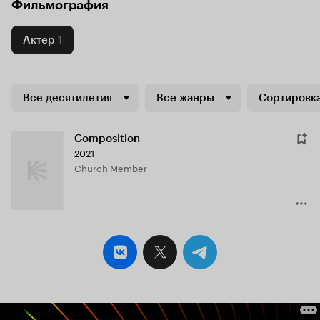
Фильмография
Актер
1
Все десятилетия
Все жанры
Сортировка
Composition
2021
Church Member