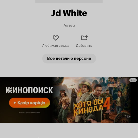
Jd White
Актер
Любимая звезда
Добавить
Все детали о персоне