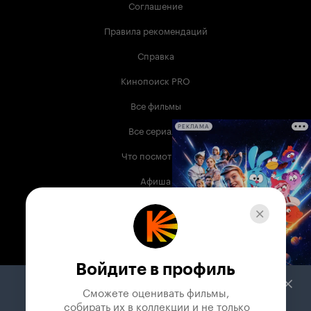
Соглашение
Правила рекомендаций
Справка
Кинопоиск PRO
Все фильмы
Все сериалы
РЕКЛАМА
Что посмотреть
Афиша
Музыка
Телепрограмма
Книги
Войдите в профиль
Служба поддержки
Сможете оценивать фильмы,

 собирать их в коллекции и не только