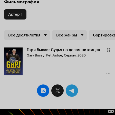
Фильмография
Актер
1
Все десятилетия
Все жанры
Сортировка
Гэри Бьюзи: Судья по делам питомцев
Gary Busey: Pet Judge
,
Сериал, 2020