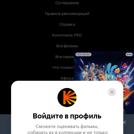
Соглашение
Правила рекомендаций
Справка
Кинопоиск PRO
Все фильмы
Все сериалы
РЕКЛАМА
Что посмотреть
Афиша
Музыка
Телепрограмма
Книги
Войдите в профиль
Служба поддержки
Сможете оценивать фильмы,

 собирать их в коллекции и не только