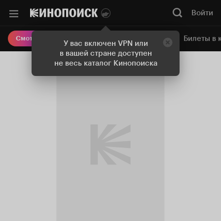
Войти
Онлайн-кинотеатр
Билеты в 
Смотреть кино
У вас включен VPN или
в вашей стране доступен
не весь каталог Кинопоиска