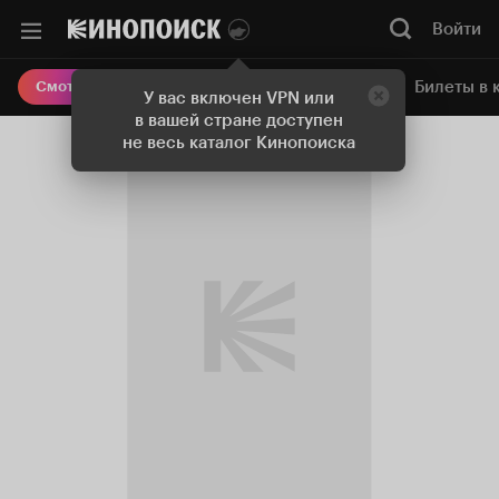
Войти
Онлайн-кинотеатр
Билеты в 
Смотреть кино
У вас включен VPN или
в вашей стране доступен
не весь каталог Кинопоиска