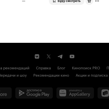
—
Буду смотреть
а рекомендаций
Справка
Блог
Кинопоиск PRO
П
Передачи и шоу
Рекомендации кино
Акции и подписка