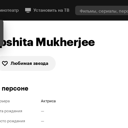
инотеатр
Установить на ТВ
Ipshita Mukherjee
Любимая звезда
 персоне
рьера
Актриса
та рождения
—
сто рождения
—