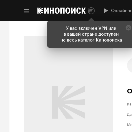
Онлайн-к
У вас включен VPN или
в вашей стране доступен
не весь каталог Кинопоиска
О
Ка
Да
Ме