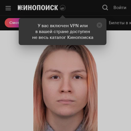
Войти
Онлайн-кинотеатр
Билеты в 
Смотреть кино
У вас включен VPN или
в вашей стране доступен
не весь каталог Кинопоиска