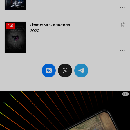
Девочка с ключом
Рейтинг
4.9
2020
Кинопоиска
4.9