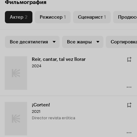
Фильмография
Актер
2
Режиссер
1
Сценарист
1
Продюс
Все десятилетия
Все жанры
Сортировка
Reir, cantar, tal vez llorar
2024
¡Corten!
2021
Director revista erótica