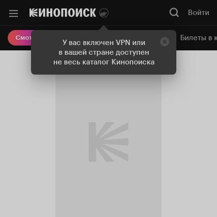
Войти
Онлайн-кинотеатр
Билеты в 
Смотреть кино
У вас включен VPN или
в вашей стране доступен
не весь каталог Кинопоиска