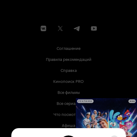
Соглашение
Правила рекомендаций
Справка
Кинопоиск PRO
Все фильмы
Все сериалы
РЕКЛАМА
Что посмотреть
Афиша
Музыка