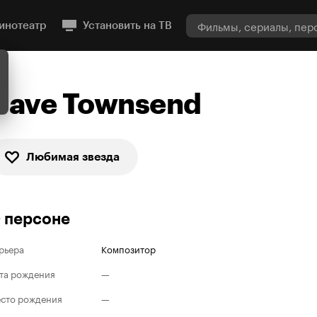
инотеатр
Установить на ТВ
Dave Townsend
Любимая звезда
 персоне
рьера
Композитор
та рождения
—
сто рождения
—