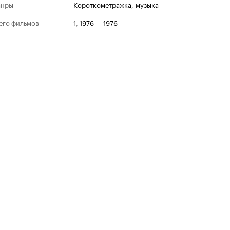
анры
короткометражка
,
музыка
его фильмов
1
,
1976
—
1976