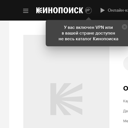
Онлайн-к
У вас включен VPN или
в вашей стране доступен
не весь каталог Кинопоиска
О
Ка
Да
Ме