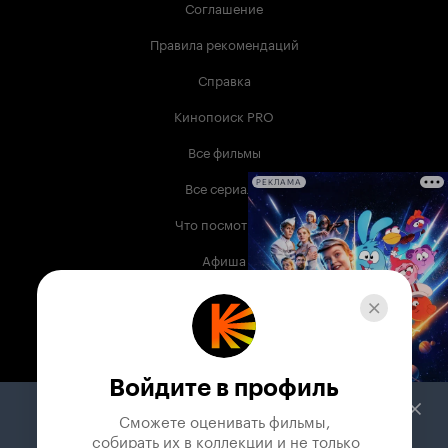
Соглашение
Правила рекомендаций
Справка
Кинопоиск PRO
Все фильмы
Все сериалы
РЕКЛАМА
Что посмотреть
Афиша
Музыка
Телепрограмма
Книги
Войдите в профиль
Служба поддержки
Сможете оценивать фильмы,

 собирать их в коллекции и не только