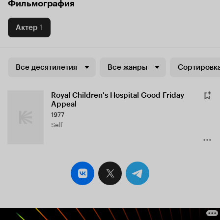
Фильмография
Актер
1
Все десятилетия
Все жанры
Сортировка
Royal Children's Hospital Good Friday
Appeal
1977
Self