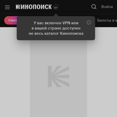
Войти
Онлайн-кинотеатр
Билеты в 
Смотреть кино
У вас включен VPN или
в вашей стране доступен
не весь каталог Кинопоиска