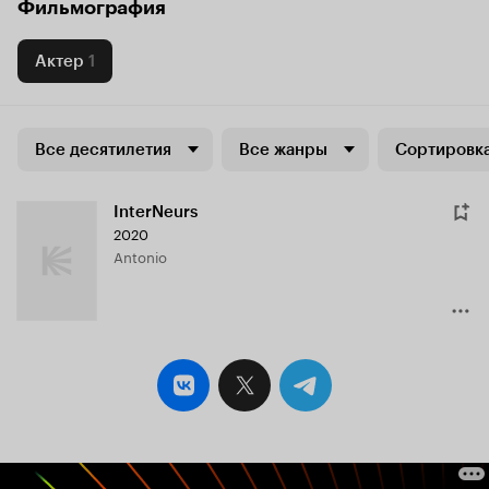
Фильмография
Актер
1
Все десятилетия
Все жанры
Сортировка
InterNeurs
2020
Antonio