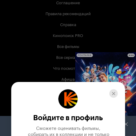
Соглашение
Правила рекомендаций
Справка
Кинопоиск PRO
Все фильмы
Все сериалы
РЕКЛАМА
Что посмотреть
Афиша
Музыка
Телепрограмма
Книги
Войдите в профиль
Служба поддержки
Сможете оценивать фильмы,

 собирать их в коллекции и не только