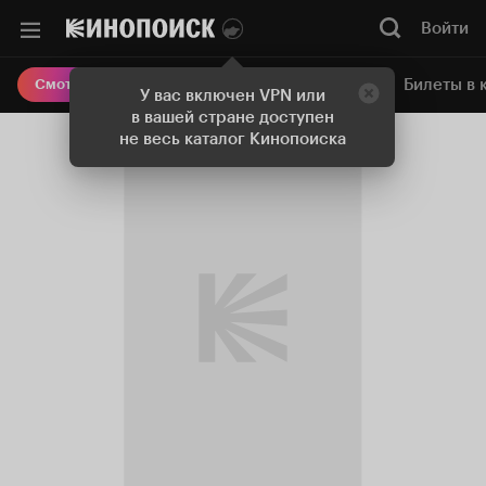
Войти
Онлайн-кинотеатр
Билеты в 
Смотреть кино
У вас включен VPN или
в вашей стране доступен
не весь каталог Кинопоиска